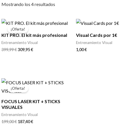
Mostrando los 4 resultados
El
El
precio
precio
¡Oferta!
original
actual
KIT PRO. El kit más profesional
Visual Cards por 1€
era:
es:
399,99 €.
309,95 €.
Entrenamiento Visual
Entrenamiento Visual
399,99
€
309,95
€
1,00
€
El
El
precio
precio
¡Oferta!
original
actual
era:
es:
FOCUS LASER KIT + STICKS
199,00 €.
187,40 €.
VISUALES
Entrenamiento Visual
199,00
€
187,40
€