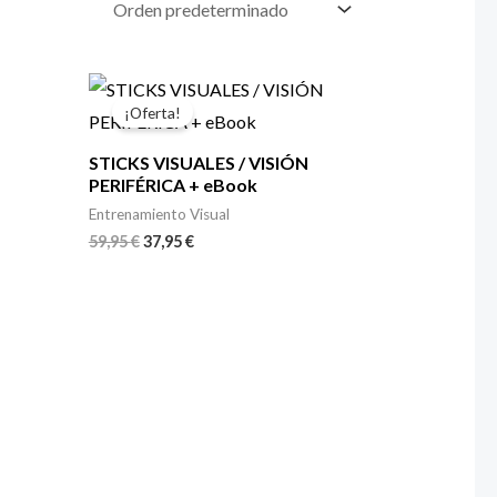
El
El
precio
precio
¡Oferta!
original
actual
era:
es:
STICKS VISUALES / VISIÓN
59,95 €.
37,95 €.
PERIFÉRICA + eBook
Entrenamiento Visual
59,95
€
37,95
€